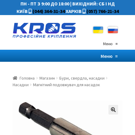
ПН - ПТ З 9:00 ДО 18:00
|
ВИХІДНИЙ: СБ І НД
КИЇВ
(044) 364-31-34
ХАРКІВ
(057) 766-21-34
Меню
≡
Меню
≡
Головна
Магазин
Бури, свердла, насадки
Насадки
Магнітний подовжувач для насадок