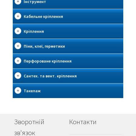
Інструмент
Кабельне кріплення
Кріплення
Піни, клеї, герметики
Перфороване кріплення
Сантех. та вент. кріплення
Такелаж
Зворотній
Контакти
зв'язок