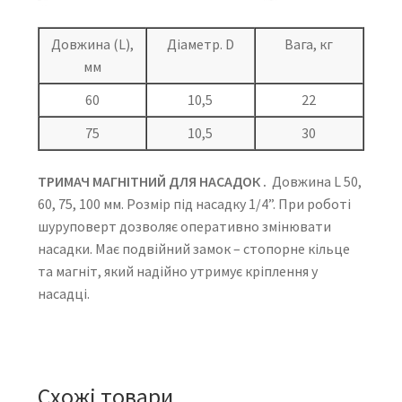
Довжина (L),
Діаметр. D
Вага, кг
мм
60
10,5
22
75
10,5
30
ТРИМАЧ МАГНІТНИЙ ДЛЯ НАСАДОК .
Довжина L 50,
60, 75, 100 мм. Розмір під насадку 1/4”. При роботі
шуруповерт дозволяє оперативно змінювати
насадки. Має подвійний замок – стопорне кільце
та магніт, який надійно утримує кріплення у
насадці.
Схожі товари