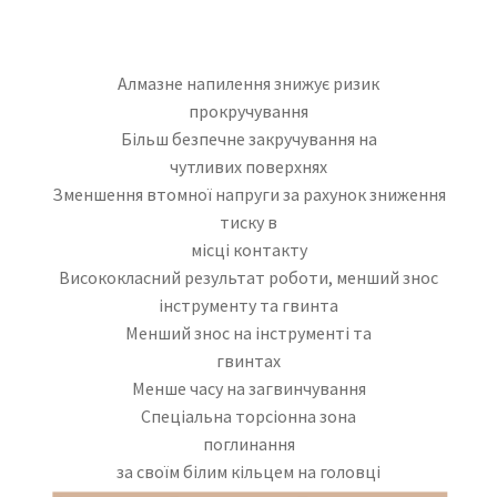
Алмазне напилення знижує ризик
прокручування
Більш безпечне закручування на
чутливих поверхнях
Зменшення втомної напруги за рахунок зниження
тиску в
місці контакту
Висококласний результат роботи, менший знос
інструменту та гвинта
Менший знос на інструменті та
гвинтах
Менше часу на загвинчування
Спеціальна торсіонна
зона
поглинання
за своїм білим кільцем на головці