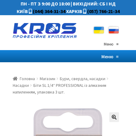
ПН - ПТ З 9:00 ДО 18:00
|
ВИХІДНИЙ: СБ І НД
КИЇВ
(044) 364-31-34
ХАРКІВ
(057) 766-21-34
Меню
≡
Меню
≡
Головна
Магазин
Бури, свердла, насадки
Насадки
Біти SL 1/4“ PROFESSIONAL із алмазним
напиленням, упаковка 3 шт.