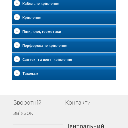
Кабельне кріплення
Кріплення
Піни, клеї, герметики
Перфороване кріплення
Сантех. та вент. кріплення
Такелаж
Зворотній
Контакти
зв'язок
Центральний