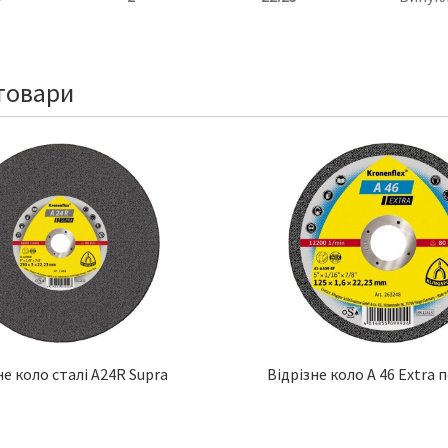
товари
не коло сталі A24R Supra
Відрізне коло A 46 Extra 