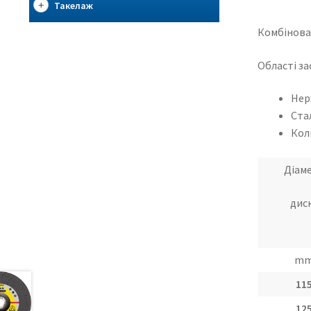
Такелаж
Комбінован
Області за
Нер
Ста
Кол
Діам
дис
m
11
12