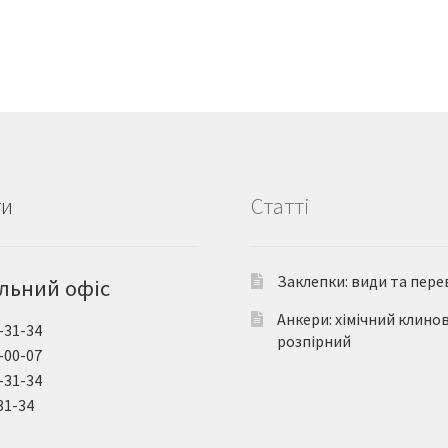
ти
Статті
Заклепки: види та пере
льний офіс
Анкери: хімічний клино
-31-34
розпірний
-00-07
-31-34
31-34