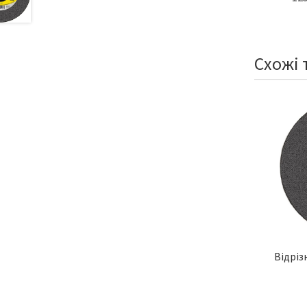
Схожі 
Відріз