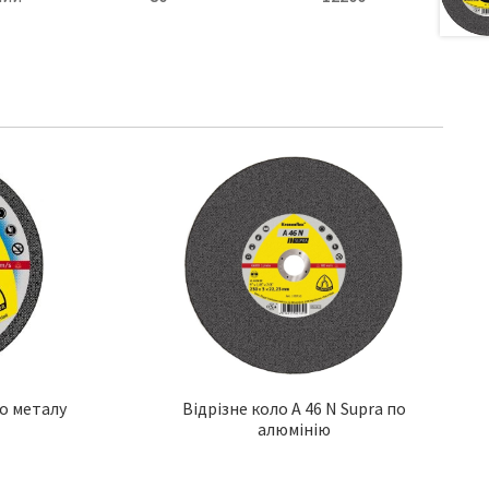
по металу
Відрізне коло A 46 N Supra по
алюмінію