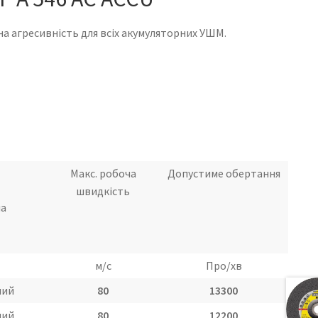
ана агресивність для всіх акумуляторних УШМ.
Макс. робоча
Допустиме обертання
швидкість
а
м/с
Про/хв
лий
80
13300
лий
80
12200