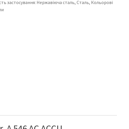
ть застосування: Нержавіюча сталь, Сталь, Кольорові
ли
or
A 546 AC ACCU