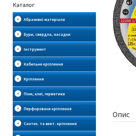
Каталог
Абразивні матеріали
Бури, свердла, насадки
Інструмент
Кабельне кріплення
Кріплення
Піни, клеї, герметики
Перфороване кріплення
Опис
Сантех. та вент. кріплення