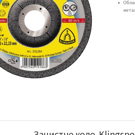
Облас
мета
Зачистне коло
Klingsp