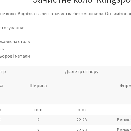
е коло. Відрізка та легка зачистка без зміни кола. Оптимізов
стосування:
жавіюча сталь
ль
ьорові метали
етр
Діаметр отвору
ка
Ширина
Форм
m
mm
mm
5
2
22.23
Випук
5
2
22.23
Випук