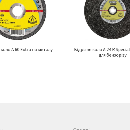
 коло A 60 Extra по металу
Відрізне коло A 24 R Specia
для бензорізу