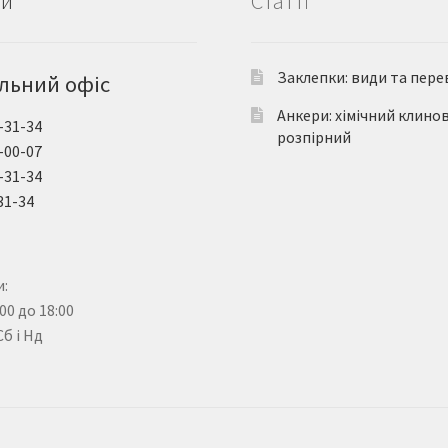
ти
Статті
Заклепки: види та пере
льний офіс
Анкери: хімічний клино
-31-34
розпірний
-00-07
-31-34
31-34
:
:00 до 18:00
Сб і Нд