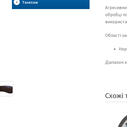
Такелаж
Агресивний
обробці по
використан
Області за
Нер
Діапазон 
Схожі 