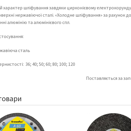
 характер шліфування завдяки цирконієвому електрокорунду ,
верхні нержавіючої сталі. «Холодне шліфування» за рахунок д
ні алюмінію та алюмінієвого спл.
стосування:
жавіюча сталь
зернистості:
36;
40;
50;
60;
80;
100;
120
Поставляється за за
товари