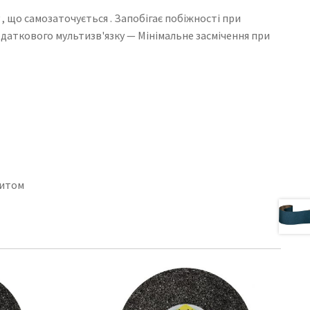
 що самозаточується . Запобігає побіжності при
одаткового мультизв'язку — Мінімальне засмічення при
питом