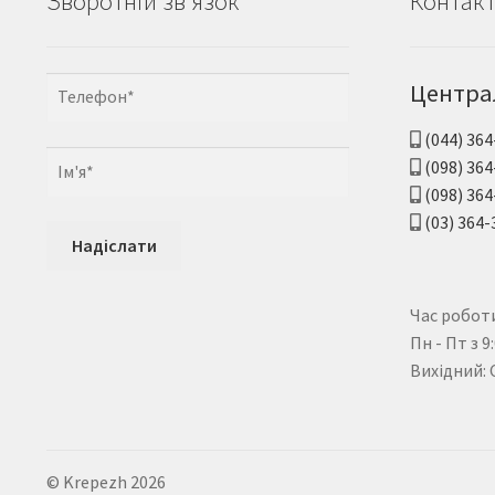
Зворотній зв'язок
Контак
Центра
(044) 364
(098) 364
(098) 364
(03) 364-
Час роботи
Пн - Пт з 9
Вихідний: 
© Krepezh 2026