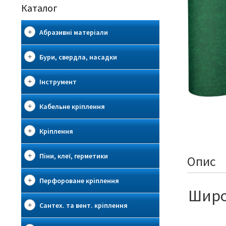
Каталог
Абразивні матеріали
Бури, свердла, насадки
Інструмент
Кабельне кріплення
Кріплення
Піни, клеї, герметики
Опис
Перфороване кріплення
Широк
Сантех. та вент. кріплення