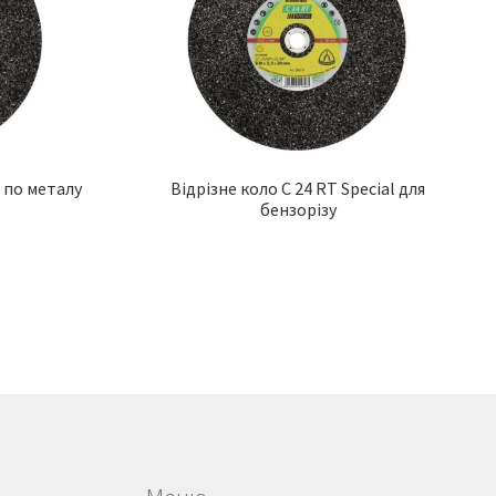
l по металу
Відрізне коло C 24 RT Special для
бензорізу