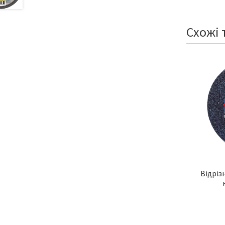
Схожі 
Відріз