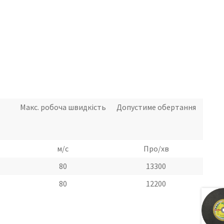
Макс. робоча швидкість
Допустиме обертання
м/с
Про/хв
80
13300
80
12200