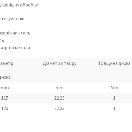
у фінішну обробку.
стосування:
жавіюча сталь
ль
ьорові метали
іаметр
Діаметр отвору
Товщина диска
диска
mm
mm
Mm
115
22.23
1
125
22.23
1