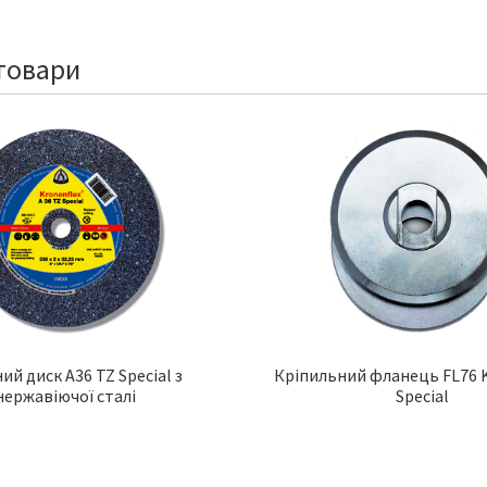
товари
ний диск A36 TZ Special з
Кріпильний фланець FL76
нержавіючої сталі
Special