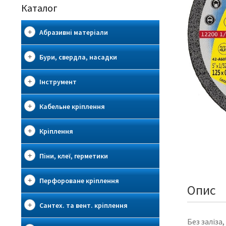
Каталог
Абразивні матеріали
Бури, свердла, насадки
Інструмент
Кабельне кріплення
Кріплення
Піни, клеї, герметики
Перфороване кріплення
Опис
Сантех. та вент. кріплення
Без заліза