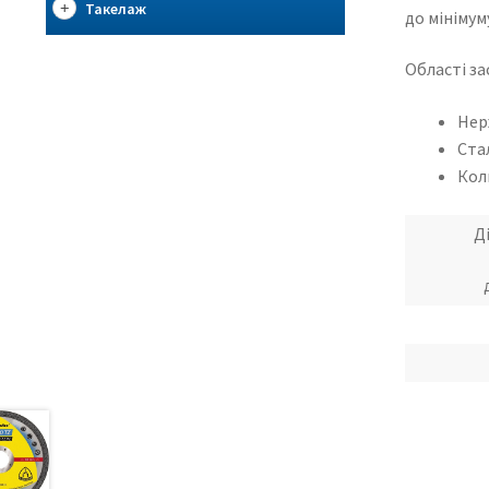
Такелаж
до мінімум
Області за
Нер
Ста
Кол
Д