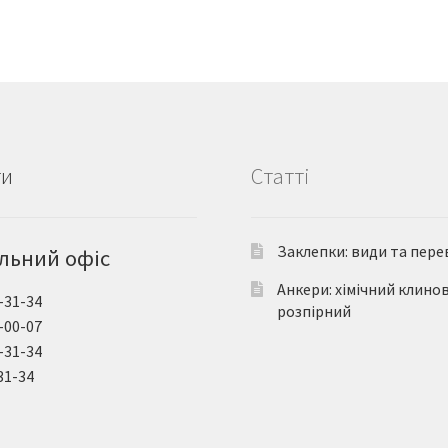
ти
Статті
Заклепки: види та пере
льний офіс
Анкери: хімічний клино
-31-34
розпірний
-00-07
-31-34
31-34