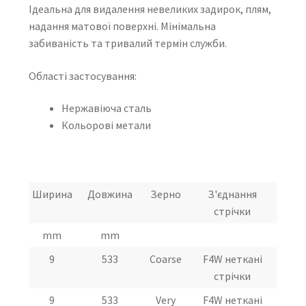
Ідеальна для видалення невеликих задирок, плям,
надання матової поверхні. Мінімальна
забиваність та тривалий термін служби.
Області застосування:
Нержавіюча сталь
Кольорові метали
Ширина
Довжина
Зерно
З'єднання
стрічки
mm
mm
9
533
Coarse
F4W неткані
стрічки
9
533
Very
F4W неткані