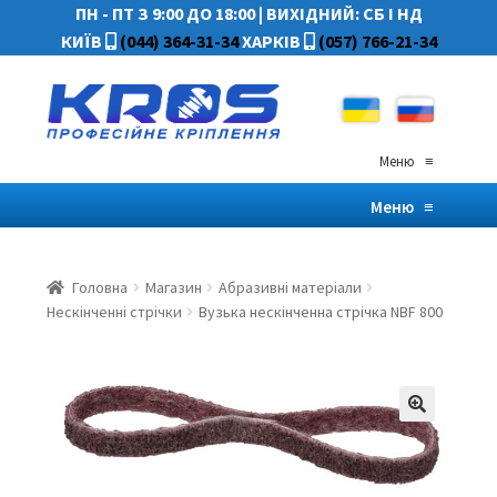
ПН - ПТ З 9:00 ДО 18:00
|
ВИХІДНИЙ: СБ І НД
КИЇВ
(044) 364-31-34
ХАРКІВ
(057) 766-21-34
Меню
≡
Меню
≡
Головна
Магазин
Абразивні матеріали
Нескінченні стрічки
Вузька нескінченна стрічка NBF 800