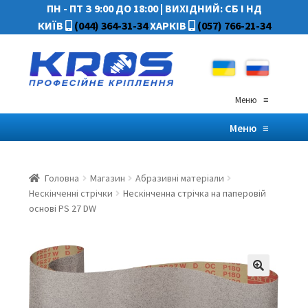
ПН - ПТ З 9:00 ДО 18:00
|
ВИХІДНИЙ: СБ І НД
КИЇВ
(044) 364-31-34
ХАРКІВ
(057) 766-21-34
Меню
≡
Меню
≡
Головна
Магазин
Абразивні матеріали
Нескінченні стрічки
Нескінченна стрічка на паперовій
основі PS 27 DW