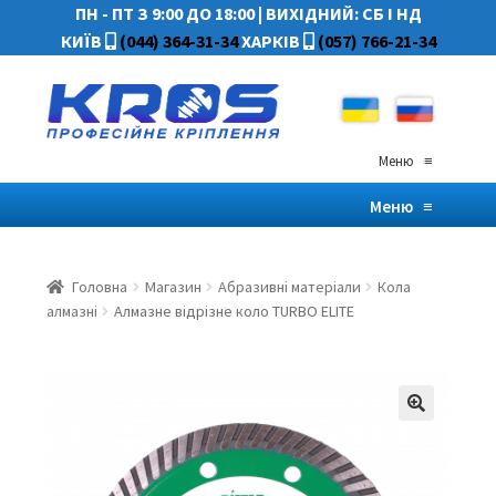
ПН - ПТ З 9:00 ДО 18:00
|
ВИХІДНИЙ: СБ І НД
КИЇВ
(044) 364-31-34
ХАРКІВ
(057) 766-21-34
Меню
≡
Меню
≡
Головна
Магазин
Абразивні матеріали
Кола
алмазні
Алмазне відрізне коло TURBO ELITE