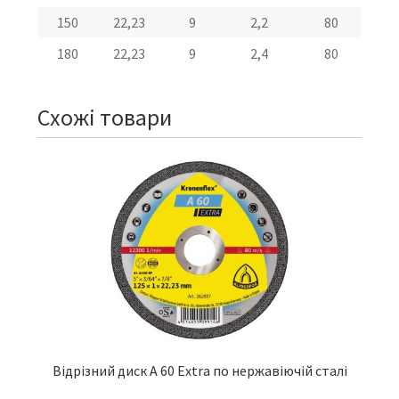
150
22,23
9
2,2
80
1
180
22,23
9
2,4
80
Схожі товари
Відрізний диск A 60 Extra по нержавіючій сталі