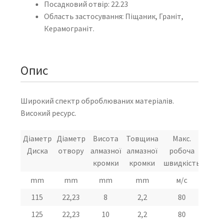
Посадковий отвір: 22.23
Область застосування: Піщаник, Граніт,
Керамограніт.
Опис
Широкий спектр оброблюваних матеріалів.
Високий ресурс.
Діаметр
Діаметр
Висота
Товщина
Макс.
Доп
Диска
отвору
алмазної
алмазної
робоча
обе
кромки
кромки
швидкість
mm
mm
mm
mm
м/с
П
115
22,23
8
2,2
80
1
125
22,23
10
2,2
80
1