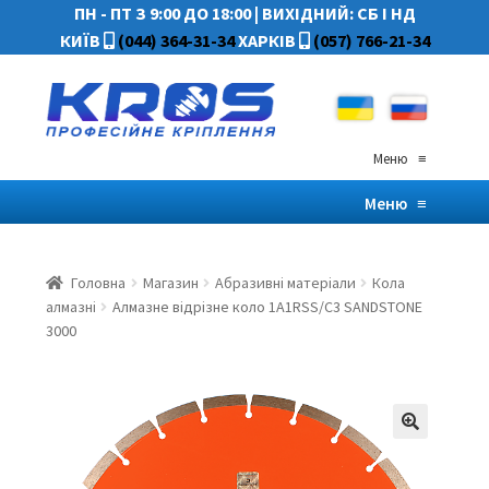
ПН - ПТ З 9:00 ДО 18:00
|
ВИХІДНИЙ: СБ І НД
КИЇВ
(044) 364-31-34
ХАРКІВ
(057) 766-21-34
Меню
≡
Меню
≡
Головна
Магазин
Абразивні матеріали
Кола
алмазні
Алмазне відрізне коло 1A1RSS/С3 SANDSTONE
3000