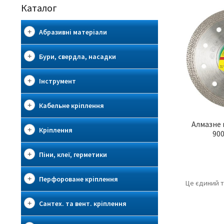
Каталог
Абразивні матеріали
Бури, свердла, насадки
Інструмент
Кабельне кріплення
Алмазне 
Кріплення
900
Піни, клеї, герметики
Перфороване кріплення
Це єдиний 
Сантех. та вент. кріплення