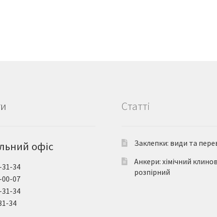
ти
Статті
Заклепки: види та пере
льний офіс
Анкери: хімічний клино
-31-34
розпірний
-00-07
-31-34
31-34