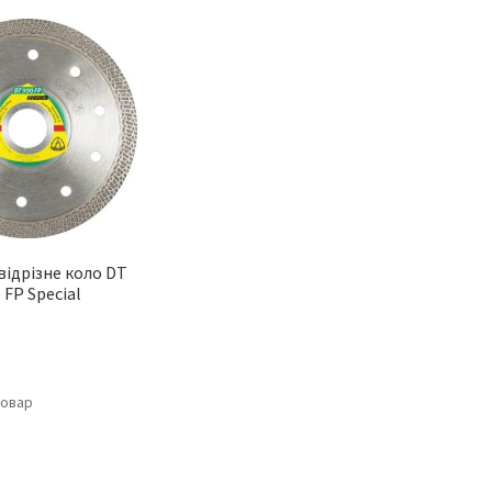
відрізне коло DT
 FP Special
товар