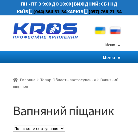
ПН - ПТ З 9:00 ДО 18:00
|
ВИХІДНИЙ: СБ І НД
КИЇВ
(044) 364-31-34
ХАРКІВ
(057) 766-21-34
Меню
≡
Меню
≡
Головна
Товар Область застосування
Вапняний
піщаник
Вапняний піщаник