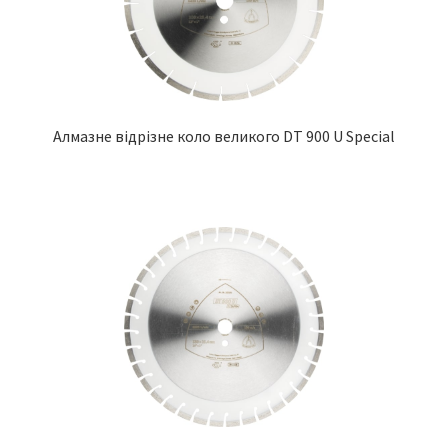
Алмазне відрізне коло великого DT 900 U Special