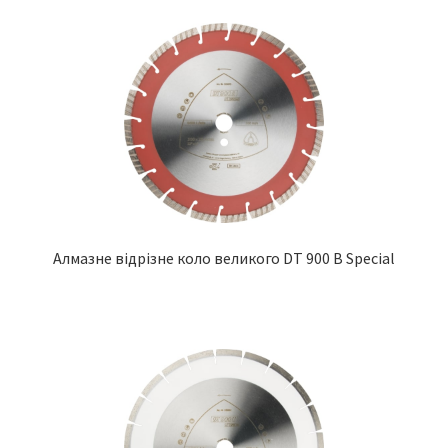
Алмазне відрізне коло великого DT 900 B Special