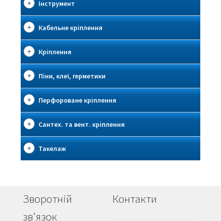
Інструмент
Кабельне кріплення
Кріплення
Піни, клеї, герметики
Перфороване кріплення
Сантех. та вент. кріплення
Такелаж
Зворотній
Контакти
зв'язок