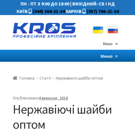
ПН - ПТ З 9:00 ДО 18:00
|
ВИХІДНИЙ: СБ І НД
КИЇВ
(044) 364-31-34
ХАРКІВ
(057) 766-21-34
Меню
≡
Меню
≡
Головна
Статті
Нержавіючі шайби оптом
Опубліковано
4 вересня, 2018
Нержавіючі шайби
оптом