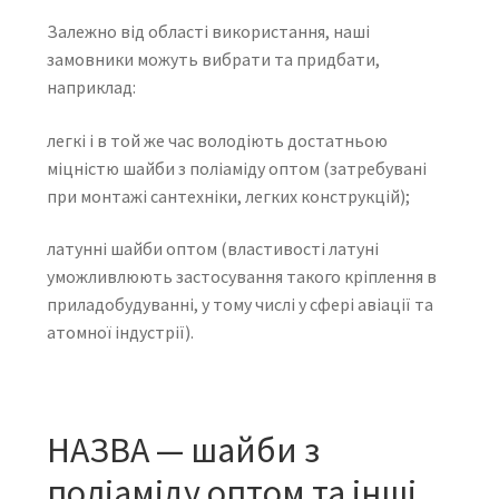
Залежно від області використання, наші
замовники можуть вибрати та придбати,
наприклад:
легкі і в той же час володіють достатньою
міцністю шайби з поліаміду оптом (затребувані
при монтажі сантехніки, легких конструкцій);
латунні шайби оптом (властивості латуні
уможливлюють застосування такого кріплення в
приладобудуванні, у тому числі у сфері авіації та
атомної індустрії).
НАЗВА — шайби з
поліаміду оптом та інші