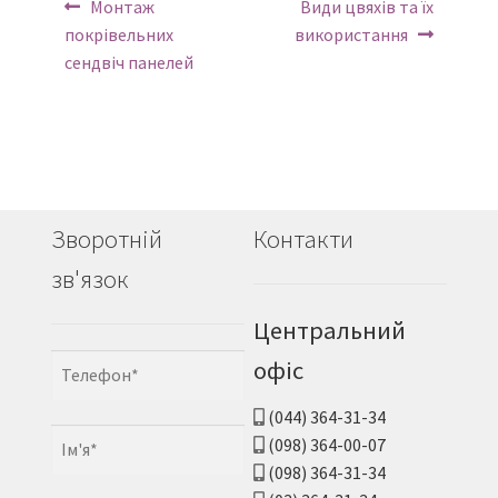
Навігація
Попереднє:
Наступний:
Монтаж
Види цвяхів та їх
за
покрівельних
використання
сендвіч панелей
записами
Зворотній
Контакти
зв'язок
Центральний
офіс
(044) 364-31-34
(098) 364-00-07
(098) 364-31-34