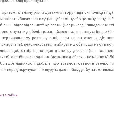
 дюбеля слід враховувати:
 горизонтальному розташуванні отвору (підвісні полиці і т.д.
м, які заглиблюються в суцільну бетонну або цегляну стіну на 3
 більш "відповідальних" кріплень (наприклад, "шведських ст
ористовувати дюбелі, що заглиблюються в товщу стіни до 80 -
 вертикальному розташуванні, коли навантаження діє вни
вісних стель), рекомендується вибирати дюбелі, що мають попе
ливо, щоб отвір відповідав діаметру дюбеля (він повинен
дити), а глибина свердління (довжина дюбеля) - не менше 40-50
 більшої надійності дюбель, що встановлюється в стелю, і о
еля перед вкручуванням шурупа дають йому добу на схоплюва
ація
реднє:
 та гайки
сами