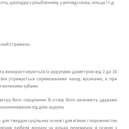
 циліндра з різьбленням, у вигляді гачка, кільця і ​​т.д.
ьний стрижень.
 та використовуються із шурупами діаметром від 2 до 16
у він утримується спрямованими назад вусиками, а при
и великими зубами.
метру його серцевини. В отвір його заганяють ударами
 розклинювання під дією шурупа.
 для твердих суцільних основ і для м'яких і порожнистих
плення дюбеля відразу за кілька перемичок в основі з