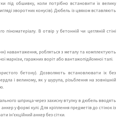
ітки під обшивку, коли потрібно встановити їх велику
игляді зворотних конусів). Дюбель із цвяхом вставляють
о піноматеріалу. В отвір у бетонній чи цегляній стіні
тонн) навантаження, робляться з металу та комплектують
ї маркізи, гаражних воріт або вантажопідйомної талі.
пористого бетону). Дозволяють встановлювати їх без
ердла і великому, як у шурупа, різьблення на зовнішній
ю.
ціального шприца через захисну втулку в дюбель вводять
нкер у формі кулі. Для кріплення предметів до стінок із
ти ін'єкційний анкер без сітки.