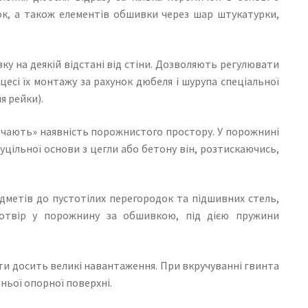
ок, а також елементів обшивки через шар штукатурки,
у на деякій відстані від стіни. Дозволяють регулювати
есі їх монтажу за рахунок дюбеля і шурупа спеціальної
я рейки).
начають» наявність порожнистого простору. У порожнині
суцільної основи з цегли або бетону він, розтискаючись,
дметів до пустотілих перегородок та підшивних стель,
 отвір у порожнину за обшивкою, під дією пружини
ти досить великі навантаження. При вкручуванні гвинта
ньої опорної поверхні.