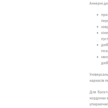
Анкерні дю
при
пер
зав
кін
пус
дюб
поз
хво
дюб
Універсаль
каркасів п
Для багат
кордонах з
упираючис