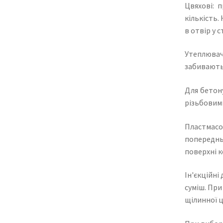
Цвяхові: 
кількість.
в отвір у 
Утеплювач
забивають 
Для бетону
різьбовими
Пластмасо
попередньо
поверхні к
Ін'єкційні
суміш. При
щілинної ц