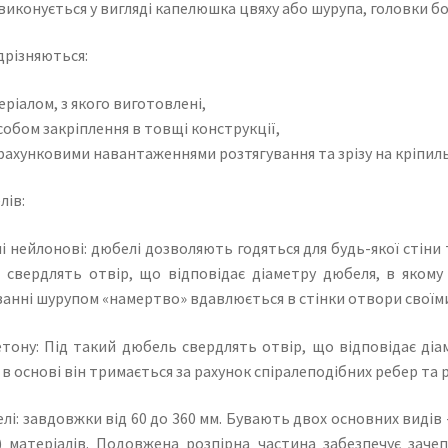
виконується у вигляді капелюшка цвяху або шурупа, головки болта,
дрізняються:
еріалом, з якого виготовлені,
собом закріплення в товщі конструкції,
рахунковими навантаженнями розтягування та зрізу на кріпил
лів:
 нейлонові: дюбелі дозволяють годяться для будь-якої стіни
ні свердлять отвір, що відповідає діаметру дюбеля, в яком
анні шурупом «намертво» вдавлюється в стінки отвори своїм
етону: Під такий дюбель свердлять отвір, що відповідає діа
 в основі він тримається за рахунок спіралеподібних ребер та
лі: завдовжки від 60 до 360 мм. Бувають двох основних видів -
) матеріалів. Подовжена розпірна частина забезпечує заче