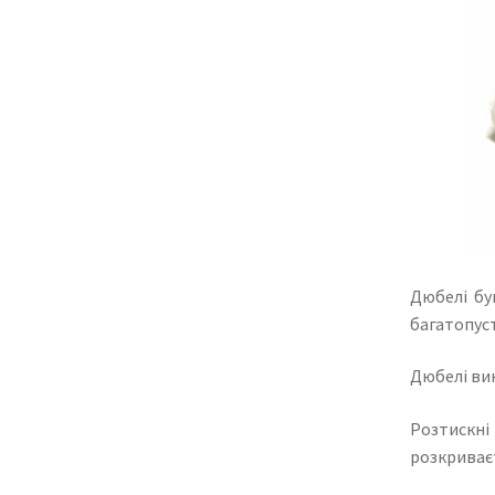
Дюбелі бу
багатопус
Дюбелі вик
Розтискні
розкриває