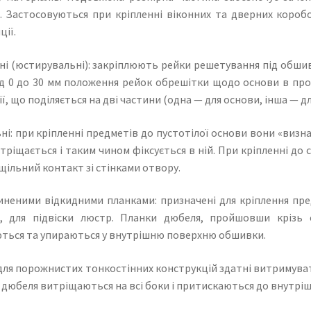
. Застосовуються при кріпленні віконних та дверних короб
ції.
і (юстирувальні): закріплюють рейки решетування під обшивк
ід 0 до 30 мм положення рейок обрешітки щодо основи в проц
ї, що поділяється на дві частини (одна — для основи, інша — дл
ні: при кріпленні предметів до пустотілої основи вони «виз
ріщається і таким чином фіксується в ній. При кріпленні до 
щільний контакт зі стінками отвору.
иненими відкидними планками: призначені для кріплення пре
, для підвіски люстр. Планки дюбеля, пройшовши крізь
ться та упираються у внутрішню поверхню обшивки.
 для порожнистих тонкостінних конструкцій здатні витримува
дюбеля витріщаються на всі боки і притискаються до внутріш