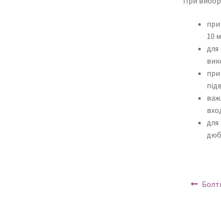
При виборі
при
10 м
для
вик
при
під
важ
вхо
для
дюб
Навіг
Попе
Болти
за
запи