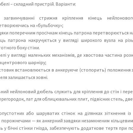
белі – складний пристрій. Варіанти:
 загвинчуванні стрижня кріплення кінець нейлонов
етворюючись на «бульбочку»;
дяки поперечним просічкам кінець патрона перетворюється на 
ець патрона накручується у вигляді широкого вузла на рі
тотного боку стіни.
елі у вигляді маленьких механізмів, де хвостова частина ро
ацентрового шарніру;
стовик встановлюється в анкеруюче (стопорить) положення за
еля залишається зовні.
ний нейлоновий дюбель служить для кріплення до стін і перек
ерегородок, лат для облицювальних плит, підвісних стель, двер
опустотних або шаруватих стінок на ділянках зіткнення і
 порожнечами — як анкерний завдяки незамкненим кільцевим д
ь у бічні стінки гнізда, забезпечують додаткове тертя при 