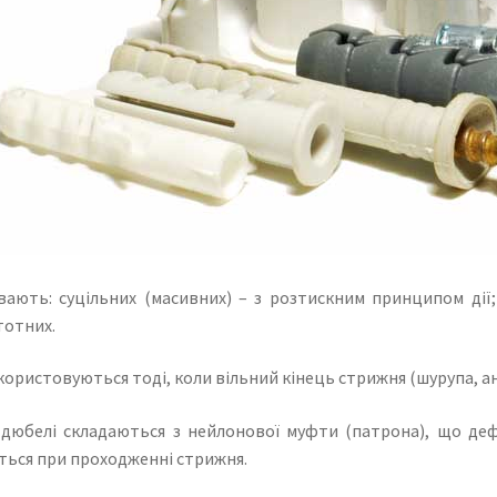
вають: суцільних (масивних) – з розтискним принципом дії
тотних.
ористовуються тоді, коли вільний кінець стрижня (шурупа, а
 дюбелі складаються з нейлонової муфти (патрона), що деф
ться при проходженні стрижня.