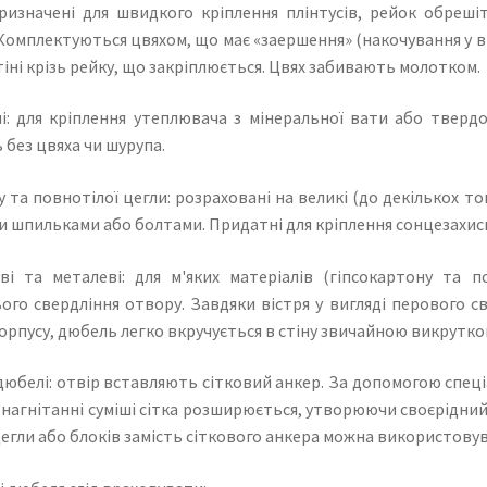
призначені для швидкого кріплення плінтусів, рейок обреш
 Комплектуються цвяхом, що має «заершення» (накочування у в
стіні крізь рейку, що закріплюється. Цвях забивають молотком.
і: для кріплення утеплювача з мінеральної вати або твердог
без цвяха чи шурупа.
 та повнотілої цегли: розраховані на великі (до декількох 
 шпильками або болтами. Придатні для кріплення сонцезахисно
ві та металеві: для м'яких матеріалів (гіпсокартону та 
го свердління отвору. Завдяки вістря у вигляді перового св
орпусу, дюбель легко вкручується в стіну звичайною викрутко
 дюбелі: отвір вставляють сітковий анкер. За допомогою спе
 нагнітанні суміші сітка розширюється, утворюючи своєрідний а
егли або блоків замість сіткового анкера можна використовува