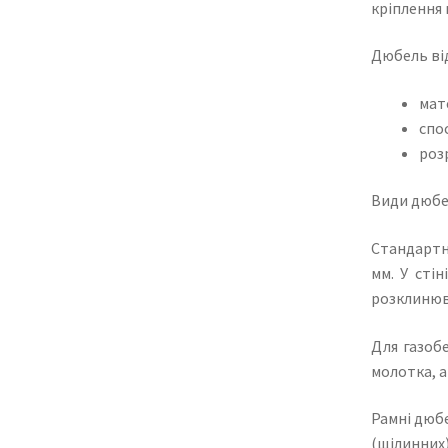
кріплення 
Дюбель ві
мат
спо
роз
Види дюбе
Стандартні
мм. У сті
розклинюв
Для газоб
молотка, а
Рамні дюбе
(щілинних