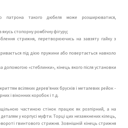
ого патрона такого дюбеля може розширюватися,
якусь стопорну ромбічну фігуру;
зьблення стрижня, перетворюючись на завзяту гайку з
зкривається під дією пружини або повертається навколо
 допомогою «стеблинки», кінець якого після установки
риттям всіляких дерев'яних брусків і металевих рейок -
них і віконних коробок і т.д.
з щільною частиною стінок працює як розпірний, а на
еталям у корпусі муфти. Торці цих незамкнених кілець,
повороті гвинтового стрижня. Зовнішній кінець стрижня