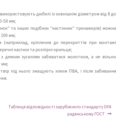
) використовують дюбелі із зовнішнім діаметром від 8 до
0-50 мм;
інок" та інших подібних "настінних" тренажерів) можна
 100 мм;
з (наприклад, кріплення до перекриттів при монтажі
речні насічки та розпірні крильця;
 з деяким зусиллям забиватися молотком, а не вільно
 мм;
твір під нього змащують клеєм ПВА, і після забивання
ння.
Наступний:
Таблиця відповідності зарубіжного стандарту DIN
радянському ГОСТ