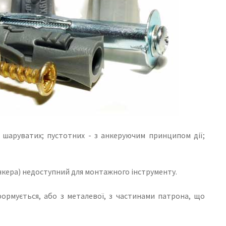
; шаруватих; пустотних - з анкеруючим принципом дії;
нкера) недоступний для монтажного інструменту.
ормується, або з металевої, з частинами патрона, що