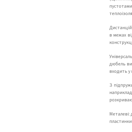
пустотами
теплоізоля
Дистанційн
в межах в
конструкці
Універсаль
дюбель вит
входить у 
З підпруж
наприклад
розкриваю
Металеві:
пластинки 