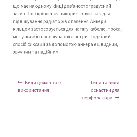
що має на одному кінці дев'яностоградусний
загин. Такі кріплення використовуються для
підвішування радіаторів опалення. Анкер з
кільцем застосовується для натягу кабелю, троса,
мотузки або підвішування люстри. Подібний
спосіб фіксації за допомогою анкера є швидким,
зручним та надійним.
Навігація
Попереднє:
Наступний:
Види цвяхів та їх
Типи та види
за
використання
оснастки для
перфоратора
записами