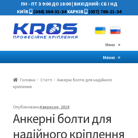
ПН - ПТ З 9:00 ДО 18:00
|
ВИХІДНИЙ: СБ І НД
КИЇВ
(044) 364-31-34
ХАРКІВ
(057) 766-21-34
Меню
≡
Меню
≡
Головна
Статті
Анкерні болти для надійного
кріплення
Опубліковано
4 вересня, 2018
Анкерні болти для
надійного кріплення