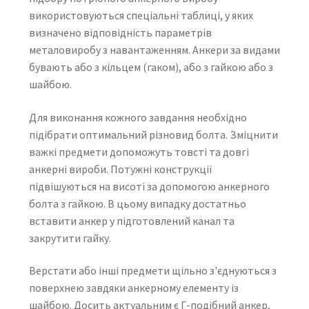
використовуються спеціальні таблиці, у яких
визначено відповідність параметрів
металовиробу з навантаженням. Анкери за видами
бувають або з кільцем (гаком), або з гайкою або з
шайбою.
Для виконання кожного завдання необхідно
підібрати оптимальний різновид болта. Зміцнити
важкі предмети допоможуть товсті та довгі
анкерні вироби. Потужні конструкції
підвішуються на висоті за допомогою анкерного
болта з гайкою. В цьому випадку достатньо
вставити анкер у підготовлений канал та
закрутити гайку.
Верстати або інші предмети щільно з'єднуються з
поверхнею завдяки анкерному елементу із
шайбою. Досить актуальним є Г-подібний анкер,