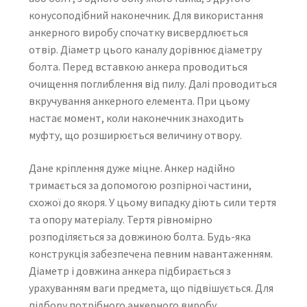
конусоподібний наконечник. Для використання
анкерного виробу спочатку висвердлюється
отвір. Діаметр цього каналу дорівнює діаметру
болта. Перед вставкою анкера проводиться
очищення поглиблення від пилу. Далі проводиться
вкручування анкерного елемента. При цьому
настає момент, коли наконечник знаходить
муфту, що розширюється величину отвору.
Дане кріплення дуже міцне. Анкер надійно
тримається за допомогою розпірної частини,
схожої до якоря. У цьому випадку діють сили тертя
та опору матеріалу. Тертя рівномірно
розподіляється за довжиною болта. Будь-яка
конструкція забезпечена певним навантаженням.
Діаметр і довжина анкера підбирається з
урахуванням ваги предмета, що підвішується. Для
підбору потрібного анкерного виробу