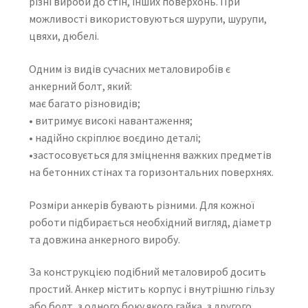
різні вироби до стін, інших поверхонь. При
можливості використовуються шурупи, шурупи,
цвяхи, дюбелі.
Одним із видів сучасних металовиробів є
анкерний болт, який:
має багато різновидів;
• витримує високі навантаження;
• надійно скріплює воєдино деталі;
•застосовується для зміцнення важких предметів
на бетонних стінах та горизонтальних поверхнях.
Розміри анкерів бувають різними. Для кожної
роботи підбирається необхідний вигляд, діаметр
та довжина анкерного виробу.
За конструкцією подібний металовироб досить
простий. Анкер містить корпус і внутрішню гільзу
або болт, з одного боку якого гайка, з другого